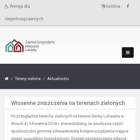
Wersja dla
čeština
niepełnosprawnych
Tereny zielone
Aktualności
Wiosenne zniszczenia na terenach zielonych
Po przeglądzie terenów zielonych na terenie Gminy Lubawka w
dniach 4 i 5 kwietnia 2018 r. stwierdziliśmy, że znudzona część
społeczności gminnej zdewastowała kolejne urządzenia mające
służyć wszystkim mieszkańcom. Poniżej zamieszczamy zdjęcia: