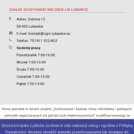
ZAKŁAD GOSPODARKI MIEJSKIEJ W LUBAWCE
Adres: Zielona 12
58-420 Lubawka
E-mail:
kontakt@zgm.lubawka.eu
Telefon: 757411 322/822
Godziny pracy
Poniedziałek 7:00-16:00
Wtorek 7:00-15:00
Środa 7:00-15:00
Czwartek 7:00-15:00
Piątek 7:00-14:00
Strona powstała w ramach projektu „Dostosowanie i budowa strony internetowej i podległych
jednostek organizacyjnych dla potrzeb osob niepełnosprawnych” współfinansowanego ze
środków Ministra Cyfryzacji.
Strona korzysta z plików cookies w celu realizacji usług i zgodnie z Polityką
Prywatności. Możesz określić warunki przechowywania lub dostępu do
Copyright 2015 - 2026 © Urząd Miasta Lubawka