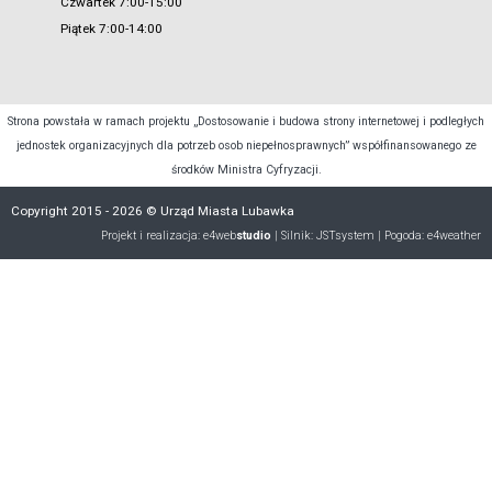
Czwartek 7:00-15:00
Piątek 7:00-14:00
Strona powstała w ramach projektu „Dostosowanie i budowa strony internetowej i podległych
jednostek organizacyjnych dla potrzeb osob niepełnosprawnych” współfinansowanego ze
środków Ministra Cyfryzacji.
Copyright 2015 - 2026 © Urząd Miasta Lubawka
Projekt i realizacja:
e4web
studio
| Silnik:
JSTsystem
| Pogoda:
e4weather