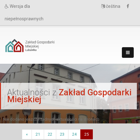
Wersja dla
čeština
niepełnosprawnych
`
Aktualności z
Zakład Gospodarki
Miejskiej
Nie dodano jeszcze żadnych aktualności na stronach
«
21
22
23
24
25