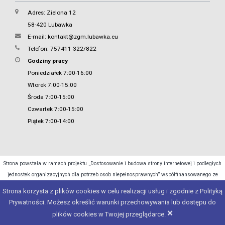
Adres: Zielona 12
58-420 Lubawka
E-mail:
kontakt@zgm.lubawka.eu
Telefon: 757411 322/822
Godziny pracy
Poniedziałek 7:00-16:00
Wtorek 7:00-15:00
Środa 7:00-15:00
Czwartek 7:00-15:00
Piątek 7:00-14:00
Strona powstała w ramach projektu „Dostosowanie i budowa strony internetowej i podległych
jednostek organizacyjnych dla potrzeb osob niepełnosprawnych” współfinansowanego ze
środków Ministra Cyfryzacji.
Strona korzysta z plików cookies w celu realizacji usług i zgodnie z Polityką
Prywatności. Możesz określić warunki przechowywania lub dostępu do
Copyright 2015 - 2026 © Urząd Miasta Lubawka
×
plików cookies w Twojej przeglądarce.
Projekt i realizacja:
e4web
studio
| Silnik:
JSTsystem
| Pogoda:
e4weather