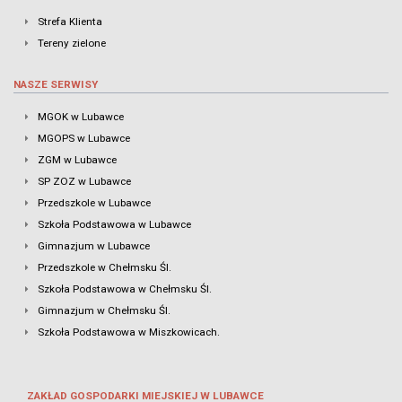
Strefa Klienta
Tereny zielone
NASZE SERWISY
MGOK w Lubawce
MGOPS w Lubawce
ZGM w Lubawce
SP ZOZ w Lubawce
Przedszkole w Lubawce
Szkoła Podstawowa w Lubawce
Gimnazjum w Lubawce
Przedszkole w Chełmsku Śl.
Szkoła Podstawowa w Chełmsku Śl.
Gimnazjum w Chełmsku Śl.
Szkoła Podstawowa w Miszkowicach.
ZAKŁAD GOSPODARKI MIEJSKIEJ W LUBAWCE