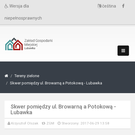
Wersja dla
čeština
niepełnosprawnych
Tereny zielone
Skwer pomiędzy ul. Browarną a Potokową - Lubawka
Skwer pomiędzy ul. Browarną a Potokową -
Lubawka
Krzysztof Olszak
ZGM
Stworzony: 2017-06-29 13:58