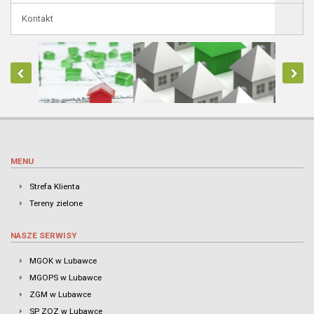
Kontakt
MENU
Strefa Klienta
Tereny zielone
NASZE SERWISY
MGOK w Lubawce
MGOPS w Lubawce
ZGM w Lubawce
SP ZOZ w Lubawce