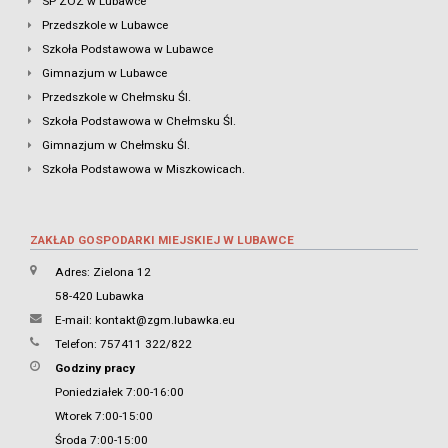
SP ZOZ w Lubawce
Przedszkole w Lubawce
Szkoła Podstawowa w Lubawce
Gimnazjum w Lubawce
Przedszkole w Chełmsku Śl.
Szkoła Podstawowa w Chełmsku Śl.
Gimnazjum w Chełmsku Śl.
Szkoła Podstawowa w Miszkowicach.
ZAKŁAD GOSPODARKI MIEJSKIEJ W LUBAWCE
Adres: Zielona 12
58-420 Lubawka
E-mail:
kontakt@zgm.lubawka.eu
Telefon: 757411 322/822
Godziny pracy
Poniedziałek 7:00-16:00
Wtorek 7:00-15:00
Środa 7:00-15:00