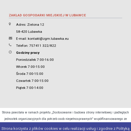
ZAKŁAD GOSPODARKI MIEJSKIEJ W LUBAWCE
Adres: Zielona 12
58-420 Lubawka
E-mail:
kontakt@zgm.lubawka.eu
Telefon: 757411 322/822
Godziny pracy
Poniedziałek 7:00-16:00
Wtorek 7:00-15:00
Środa 7:00-15:00
Czwartek 7:00-15:00
Piątek 7:00-14:00
Strona powstała w ramach projektu „Dostosowanie i budowa strony internetowej i podległych
jednostek organizacyjnych dla potrzeb osob niepełnosprawnych” współfinansowanego ze
środków Ministra Cyfryzacji.
Strona korzysta z plików cookies w celu realizacji usług i zgodnie z Polityką