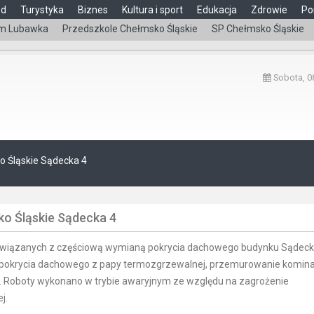
ąd
Turystyka
Biznes
Kultura i sport
Edukacja
Zdrowie
Po
m Lubawka
Przedszkole Chełmsko Śląskie
SP Chełmsko Śląskie
Sobota, 08
 Śląskie Sądecka 4
o Śląskie Sądecka 4
t związanych z częściową wymianą pokrycia dachowego budynku Sądeck
 pokrycia dachowego z papy termozgrzewalnej, przemurowanie komin
 Roboty wykonano w trybie awaryjnym ze względu na zagrożenie
j.