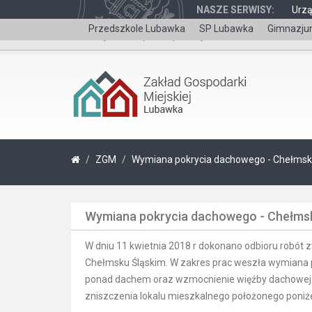
NASZE SERWISY:
Urz
Przedszkole Lubawka
SP Lubawka
Gimnazju
Wersja dla niepełnosprawnych
ZGM
Wymiana pokrycia dachowego - Chełmsko
Wymiana pokrycia dachowego - Chełmsk
W dniu 11 kwietnia 2018 r dokonano odbioru robó
Chełmsku Śląskim. W zakres prac weszła wymiana
ponad dachem oraz wzmocnienie więźby dachowej.
zniszczenia lokalu mieszkalnego położonego poniże