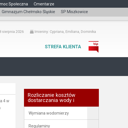
moc Społeczna
Cmentarze
Gimnazjum Chełmsko Śląskie
SP Miszkowice
čeština
 sierpnia 2026
Imieniny: Cypriana, Emiliana, Dominika
STREFA KLIENTA
Rozliczanie kosztów
dostarczania wody i
a 4 w
a
Wymiana wodomierzy
Regulaminy