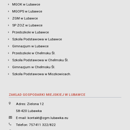
MGOK w Lubawce
MGOPS w Lubawce
ZGM w Lubawce
SP ZOZ w Lubawce
Przedszkole w Lubawce
Szkoła Podstawowa w Lubawce
Gimnazjum w Lubawce
Przedszkole w Chełmsku Śl.
Szkoła Podstawowa w Chełmsku Śl.
Gimnazjum w Chełmsku Śl.
Szkoła Podstawowa w Miszkowicach.
ZAKŁAD GOSPODARKI MIEJSKIEJ W LUBAWCE
Adres: Zielona 12
58-420 Lubawka
E-mail:
kontakt@zgm.lubawka.eu
Telefon: 757411 322/822