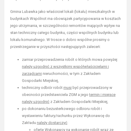
Gmina Lubawka jako właściciel lokali (lokalu) mieszkalnych w
budynkach Wspólnot ma obowiązek partycypowania w kosztach
jego utrzymania, w szczególności remontów mających wpływ na
stan techniczny całego budynku, części wspólnych budynku lub
lokalu komunalnego. W trosce o dobro wspólne prosimy o
przestrzeganie w przyszłości następujących zaleceń:
zamiar przeprowadzenia robót o których mowa powyżej
należy uzgodnić z wszystkimi współwłaścicielami i
zarządcami
nieruchomości, w tym z Zakładem
Gospodarki Miejskiej,
techniczny odbiór robót
musi
być przeprowadzony w
obecności przedstawiciela ZGM a jego
termin i miejsce
należy uzgodnić
z Zakładem Gospodarki Miejskiej,
po dokonaniu bezusterkowego odbioru robót i
wystawieniu faktury/rachunku przez Wykonawcę do
Zakładu
należy dostarczyć
:
ofertę Wykonawcy na wykonanie robót wraz ze