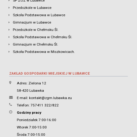
SP ZOZ w Lubawce
Przedszkole w Lubawce
Szkoła Podstawowa w Lubawce
Gimnazjum w Lubawce
Przedszkole w Chełmsku Śl.
Szkoła Podstawowa w Chełmsku Śl.
Gimnazjum w Chełmsku Śl.
Szkoła Podstawowa w Miszkowicach.
ZAKŁAD GOSPODARKI MIEJSKIEJ W LUBAWCE
Adres: Zielona 12
58-420 Lubawka
E-mail:
kontakt@zgm.lubawka.eu
Telefon: 757411 322/822
Godziny pracy
Poniedziałek 7:00-16:00
Wtorek 7:00-15:00
Środa 7:00-15:00