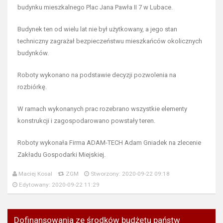
budynku mieszkalnego Plac Jana Pawła II 7 w Lubace.
Budynek ten od wielu lat nie był użytkowany, a jego stan
techniczny zagrażał bezpieczeństwu mieszkańców okolicznych
budynków.
Roboty wykonano na podstawie decyzji pozwolenia na
rozbiórkę.
W ramach wykonanych prac rozebrano wszystkie elementy
konstrukcji i zagospodarowano powstały teren.
Roboty wykonała Firma ADAM-TECH Adam Gniadek na zlecenie
Zakładu Gospodarki Miejskiej.
Maciej Kosal
ZGM
Stworzony: 2020-09-22 09:18
Edytowany: 2020-09-22 11:29
Dofinansowania ze środków budżetu państw