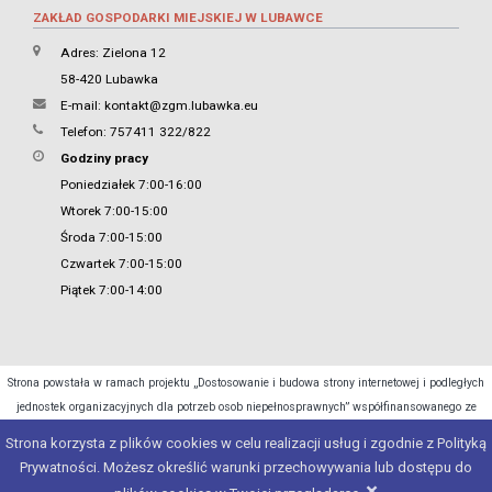
ZAKŁAD GOSPODARKI MIEJSKIEJ W LUBAWCE
Adres: Zielona 12
58-420 Lubawka
E-mail:
kontakt@zgm.lubawka.eu
Telefon: 757411 322/822
Godziny pracy
Poniedziałek 7:00-16:00
Wtorek 7:00-15:00
Środa 7:00-15:00
Czwartek 7:00-15:00
Piątek 7:00-14:00
Strona powstała w ramach projektu „Dostosowanie i budowa strony internetowej i podległych
jednostek organizacyjnych dla potrzeb osob niepełnosprawnych” współfinansowanego ze
środków Ministra Cyfryzacji.
Strona korzysta z plików cookies w celu realizacji usług i zgodnie z Polityką
Prywatności. Możesz określić warunki przechowywania lub dostępu do
Copyright 2015 - 2026 © Urząd Miasta Lubawka
×