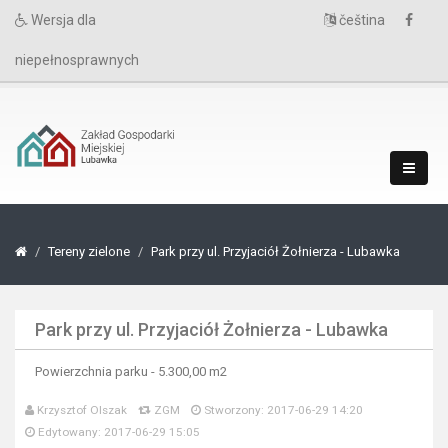
Wersja dla
čeština
niepełnosprawnych
Tereny zielone
Park przy ul. Przyjaciół Żołnierza - Lubawka
Park przy ul. Przyjaciół Żołnierza - Lubawka
Powierzchnia parku - 5.300,00 m2
Krzysztof Olszak
ZGM
Stworzony: 2017-06-29 14:20
Edytowany: 2017-06-29 15:05