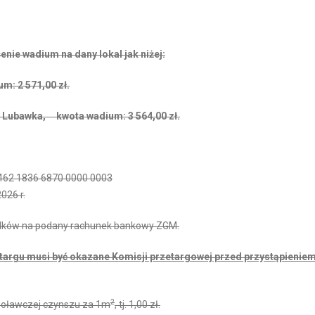
nie wadium na dany lokal jak niżej:
m: 2 571,00 zł.
U, Lubawka, kwota wadium: 3 564,00 zł.
1462 1836 6870 0000 0003
026 r.
odków na podany rachunek bankowy ZGM.
targu musi być okazane Komisji przetargowej przed przystąpienie
2
ywoławczej czynszu za 1m
, tj. 1,00 zł.