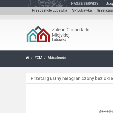
NASZE SERWISY:
Urz
Przedszkole Lubawka
SP Lubawka
Gimnazju
Wersja dla niepełnosprawnych
ZGM
Aktualności
Przetarg ustny nieograniczony bez okreś
Zakład 