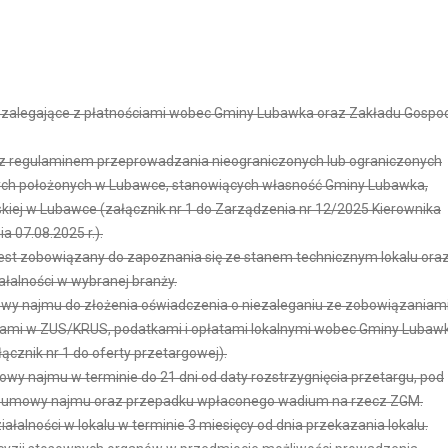
 zalegające z płatnościami wobec Gminy Lubawka oraz Zakładu Gospod
 z regulaminem przeprowadzania nieograniczonych lub ograniczonych
wych położonych w Lubawce, stanowiących własność Gminy Lubawka,
kiej w Lubawce (załącznik nr 1 do Zarządzenia nr 12/2025 Kierownika
a 07.08.2025 r.).
jest zobowiązany do zapoznania się ze stanem technicznym lokalu ora
łalności w wybranej branży.
owy najmu do złożenia oświadczenia o niezaleganiu ze zobowiązaniam
mi w ZUS/KRUS, podatkami i opłatami lokalnymi wobec Gminy Lubawk
ącznik nr 1 do oferty przetargowej).
y najmu w terminie do 21 dni od daty rozstrzygnięcia przetargu, pod
a umowy najmu oraz przepadku wpłaconego wadium na rzecz ZGM.
łalności w lokalu w terminie 3 miesięcy od dnia przekazania lokalu.