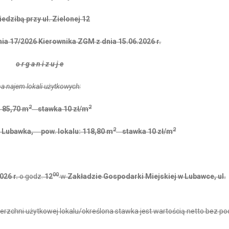
iedzibą przy ul. Zielonej 12
ia 17/2026 Kierownika ZGM z dnia 15.06.2026 r.
o r g a n i z u j e
a najem lokali użytkowych:
2
2
: 85,70 m
stawka 10 zł/m
2
2
U, Lubawka, pow. lokalu: 118,80 m
stawka 10 zł/m
00
026 r.
o godz.
12
w
Zakładzie Gospodarki Miejskiej w Lubawce, ul.
erzchni użytkowej lokalu/określona stawka jest wartością netto bez p