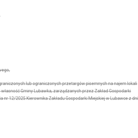
,
wego,
graniczonych lub ograniczonych przetargów pisemnych na najem lokali
 własność Gminy Lubawka, zarządzanych przez Zakład Gospodarki
ia nr 12/2025 Kierownika Zakładu Gospodarki Miejskiej w Lubawce z dn