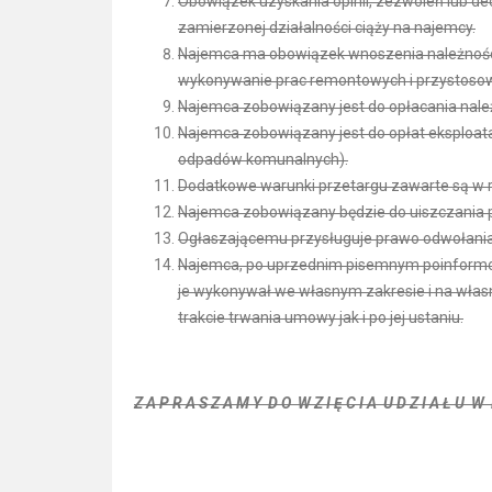
Obowiązek uzyskania opinii, zezwoleń lub d
zamierzonej działalności ciąży na najemcy.
Najemca ma obowiązek wnoszenia należnośc
wykonywanie prac remontowych i przystosowy
Najemca zobowiązany jest do opłacania nale
Najemca zobowiązany jest do opłat eksploat
odpadów komunalnych).
Dodatkowe warunki przetargu zawarte są w 
Najemca zobowiązany będzie do uiszczania p
Ogłaszającemu przysługuje prawo odwołania
Najemca, po uprzednim pisemnym poinformow
je wykonywał we własnym zakresie i na wła
trakcie trwania umowy jak i po jej ustaniu.
Z A P R A S Z A M Y D O W Z I Ę C I A U D Z I A Ł U W 