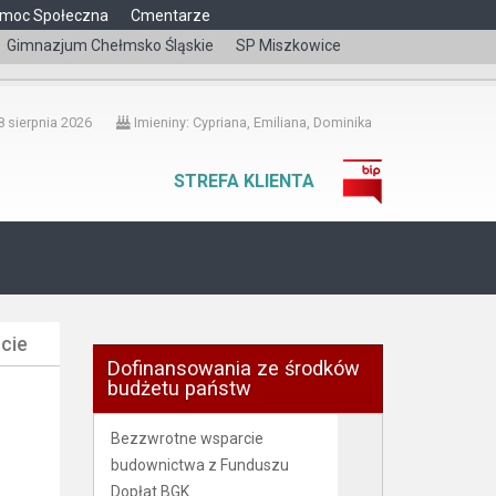
moc Społeczna
Cmentarze
Gimnazjum Chełmsko Śląskie
SP Miszkowice
čeština
 sierpnia 2026
Imieniny: Cypriana, Emiliana, Dominika
STREFA KLIENTA
ęcie
Dofinansowania ze środków
budżetu państw
Bezzwrotne wsparcie
budownictwa z Funduszu
Dopłat BGK