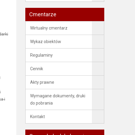
Cmentarze
Wirtualny cmentarz
arki
Wykaz obiektów
Regulaminy
Cennik
z
Akty prawne
i
Wymagane dokumenty, druki
a i
do pobrania
Kontakt