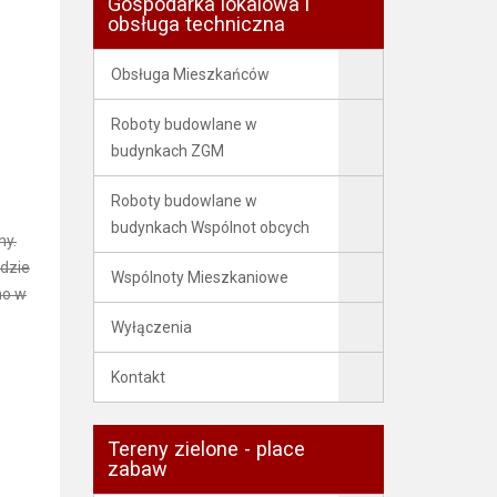
Gospodarka lokalowa i
obsługa techniczna
Obsługa Mieszkańców
Roboty budowlane w
budynkach ZGM
Roboty budowlane w
budynkach Wspólnot obcych
ny.
dzie
Wspólnoty Mieszkaniowe
no w
Wyłączenia
Kontakt
Tereny zielone - place
zabaw