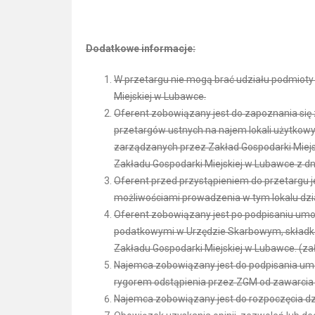
Dodatkowe informacje:
W przetargu nie mogą brać udziału podmioty
Miejskiej w Lubawce.
Oferent zobowiązany jest do zapoznania się
przetargów ustnych na najem lokali użytko
zarządzanych przez Zakład Gospodarki Miejs
Zakładu Gospodarki Miejskiej w Lubawce z dni
Oferent przed przystąpieniem do przetargu 
możliwościami prowadzenia w tym lokalu dzia
Oferent zobowiązany jest po podpisaniu um
podatkowymi w Urzędzie Skarbowym, składka
Zakładu Gospodarki Miejskiej w Lubawce. (zał
Najemca zobowiązany jest do podpisania umow
rygorem odstąpienia przez ZGM od zawarci
Najemca zobowiązany jest do rozpoczęcia dzia