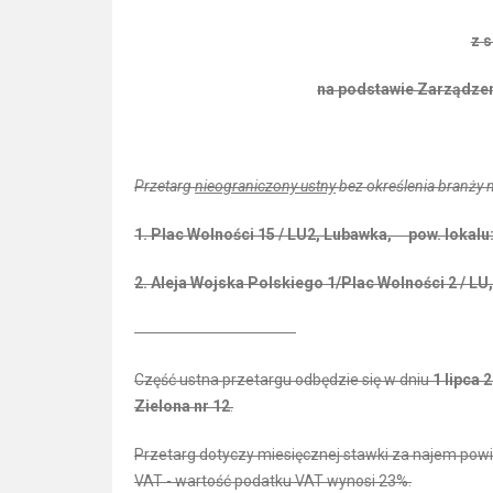
z s
na podstawie Zarządzen
Przetarg
nieograniczony ustny
bez określenia branży n
1. Plac Wolności 15 / LU2, Lubawka, pow. lokalu
2. Aleja Wojska Polskiego 1/Plac Wolności 2 / L
Część ustna przetargu odbędzie się w dniu
1 lipca 2
Zielona nr 12
.
Przetarg dotyczy miesięcznej stawki za najem powi
VAT - wartość podatku VAT wynosi 23%.