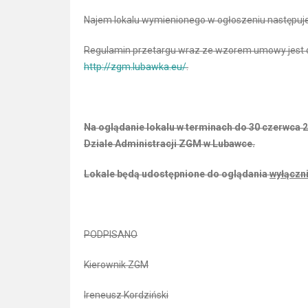
Najem lokalu wymienionego w ogłoszeniu następuje
Regulamin przetargu wraz ze wzorem umowy jest do
http://zgm.lubawka.eu/
.
Na oglądanie lokalu w terminach do 30 czerwca 202
Dziale Administracji ZGM w Lubawce.
Lokale będą udostępnione do oglądania
wyłączn
PODPISANO
Kierownik ZGM
Ireneusz Kordziński