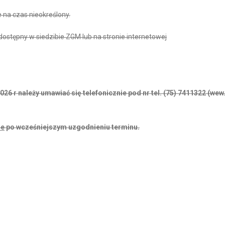
 na czas nieokreślony.
stępny w siedzibie ZGM lub na stronie internetowej
6 r należy umawiać się telefonicznie pod nr tel. (75) 7411322 (wew.
ie
po wcześniejszym uzgodnieniu terminu.