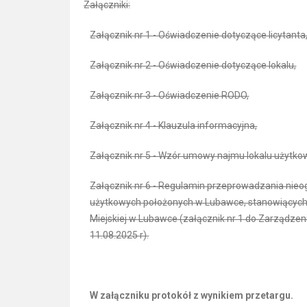
Załączniki:
Załącznik nr 1 - Oświadczenie dotyczące licytanta
Załącznik nr 2 - Oświadczenie dotyczące lokalu,
Załącznik nr 3 - Oświadczenie RODO,
Załącznik nr 4 - Klauzula informacyjna,
Załącznik nr 5 - Wzór umowy najmu lokalu użytko
Załącznik nr 6 - Regulamin przeprowadzania nieo
użytkowych położonych w Lubawce, stanowiących
Miejskiej w Lubawce (załącznik nr 1 do Zarządzen
11.08.2025 r).
W załączniku protokół z wynikiem przetargu.