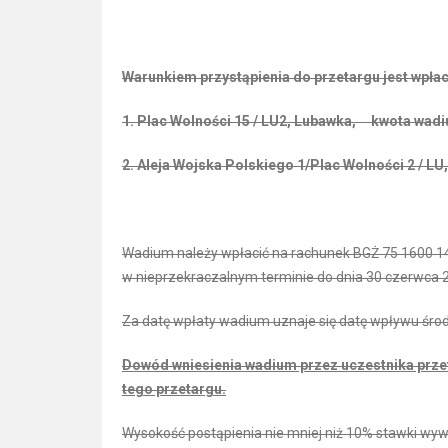
Warunkiem przystąpienia do przetargu jest wpłace
1. Plac Wolności 15 / LU2, Lubawka, kwota wadiu
2. Aleja Wojska Polskiego 1/Plac Wolności 2 / L
Wadium należy wpłacić na rachunek BGŻ 75 1600 
w nieprzekraczalnym terminie do dnia 30 czerwca 2
Za datę wpłaty wadium uznaje się datę wpływu śr
Dowód wniesienia wadium przez uczestnika prze
tego przetargu.
Wysokość postąpienia nie mniej niż 10% stawki w