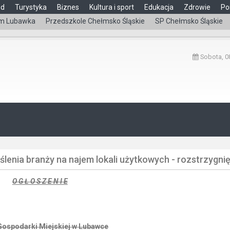
ąd
Turystyka
Biznes
Kultura i sport
Edukacja
Zdrowie
Po
m Lubawka
Przedszkole Chełmsko Śląskie
SP Chełmsko Śląskie
Sobota, 08
lenia branży na najem lokali użytkowych - rozstrzygni
O G Ł O S Z E N I E
Gospodarki Miejskiej w Lubawce