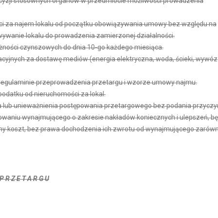
ecyzji stosownych organów w przedmiocie możliwości prowadzenia
i za najem lokalu od początku obowiązywania umowy bez względu na
wanie lokalu do prowadzenia zamierzonej działalności.
żności czynszowych do dnia 10-go każdego miesiąca.
acyjnych za dostawę mediów (energia elektryczna, woda, ścieki, wywóz
regulaminie przeprowadzenia przetargu i wzorze umowy najmu.
odatku od nieruchomości za lokal.
 lub unieważnienia postępowania przetargowego bez podania przyczy
aniu wynajmującego o zakresie nakładów koniecznych i ulepszeń, bę
sny koszt, bez prawa dochodzenia ich zwrotu od wynajmującego zarów
P R Z E T A R G U