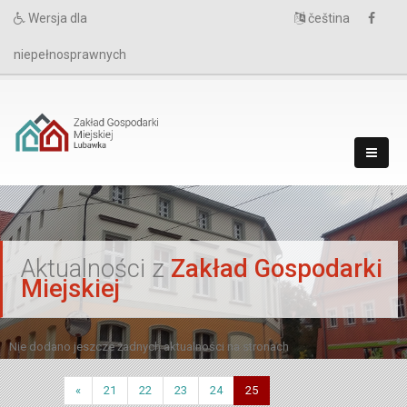
Wersja dla
čeština
niepełnosprawnych
`
Aktualności z
Zakład Gospodarki
Miejskiej
Nie dodano jeszcze żadnych aktualności na stronach
«
21
22
23
24
25