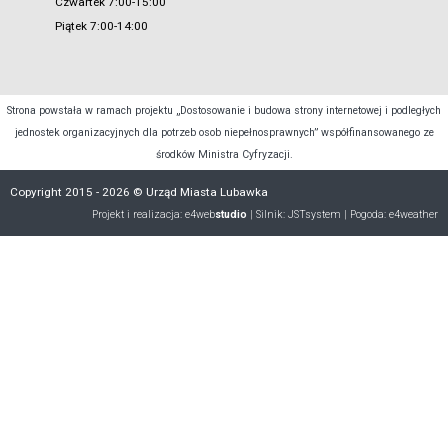
Czwartek 7:00-15:00
Piątek 7:00-14:00
Strona powstała w ramach projektu „Dostosowanie i budowa strony internetowej i podległych
jednostek organizacyjnych dla potrzeb osob niepełnosprawnych” współfinansowanego ze
środków Ministra Cyfryzacji.
Copyright 2015 - 2026 © Urząd Miasta Lubawka
Projekt i realizacja:
e4web
studio
| Silnik:
JSTsystem
| Pogoda:
e4weather