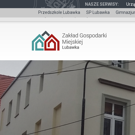
NASZE SERWISY:
Urz
Przedszkole Lubawka
SP Lubawka
Gimnazju
Wersja dla niepełnosprawnych