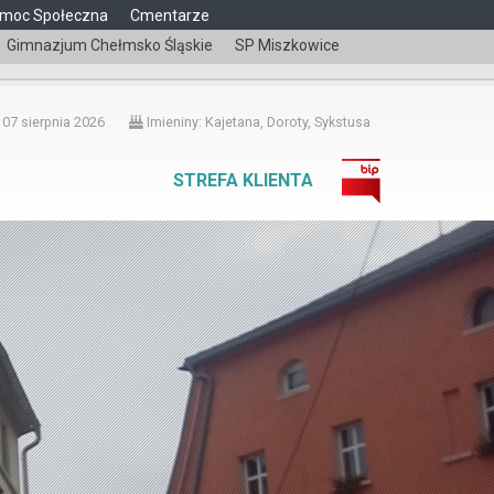
moc Społeczna
Cmentarze
Gimnazjum Chełmsko Śląskie
SP Miszkowice
čeština
 07 sierpnia 2026
Imieniny: Kajetana, Doroty, Sykstusa
STREFA KLIENTA