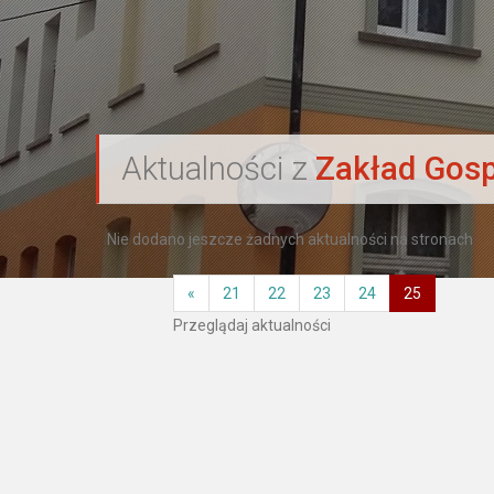
`
Aktualności z
Zakład Gosp
Nie dodano jeszcze żadnych aktualności na stronach
«
21
22
23
24
25
Przeglądaj aktualności