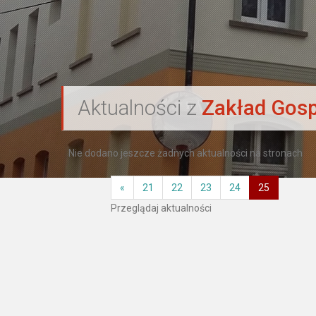
`
Aktualności z
Zakład Gosp
Nie dodano jeszcze żadnych aktualności na stronach
«
21
22
23
24
25
Przeglądaj aktualności