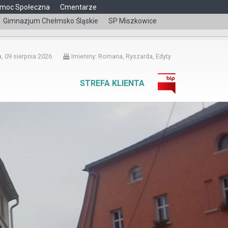
moc Społeczna
Cmentarze
Gimnazjum Chełmsko Śląskie
SP Miszkowice
čeština
, 09 sierpnia 2026
Imieniny: Romana, Ryszarda, Edyty
STREFA KLIENTA