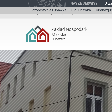
NASZE SERWISY:
Urz
Przedszkole Lubawka
SP Lubawka
Gimnazju
Wersja dla niepełnosprawnych