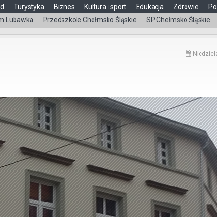
ąd
Turystyka
Biznes
Kultura i sport
Edukacja
Zdrowie
Po
m Lubawka
Przedszkole Chełmsko Śląskie
SP Chełmsko Śląskie
Niedziela