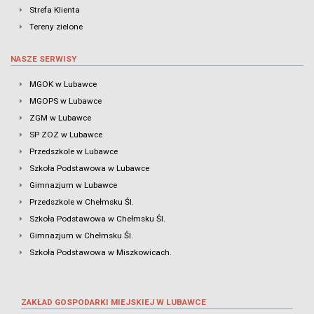
Strefa Klienta
Tereny zielone
NASZE SERWISY
MGOK w Lubawce
MGOPS w Lubawce
ZGM w Lubawce
SP ZOZ w Lubawce
Przedszkole w Lubawce
Szkoła Podstawowa w Lubawce
Gimnazjum w Lubawce
Przedszkole w Chełmsku Śl.
Szkoła Podstawowa w Chełmsku Śl.
Gimnazjum w Chełmsku Śl.
Szkoła Podstawowa w Miszkowicach.
ZAKŁAD GOSPODARKI MIEJSKIEJ W LUBAWCE