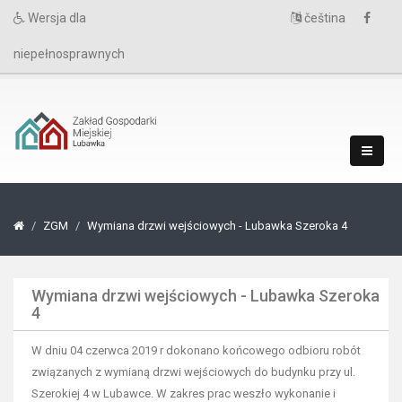
Wersja dla
čeština
niepełnosprawnych
ZGM
Wymiana drzwi wejściowych - Lubawka Szeroka 4
Wymiana drzwi wejściowych - Lubawka Szeroka
4
W dniu 04 czerwca 2019 r dokonano końcowego odbioru robót
związanych z wymianą drzwi wejściowych do budynku przy ul.
Szerokiej 4 w Lubawce. W zakres prac weszło wykonanie i