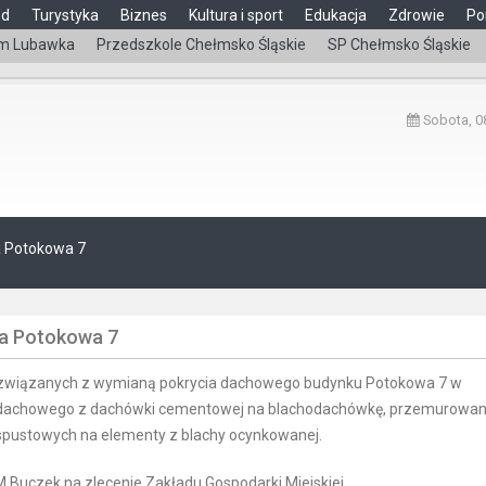
ąd
Turystyka
Biznes
Kultura i sport
Edukacja
Zdrowie
Po
m Lubawka
Przedszkole Chełmsko Śląskie
SP Chełmsko Śląskie
Sobota, 08
 Potokowa 7
a Potokowa 7
t związanych z wymianą pokrycia dachowego budynku Potokowa 7 w
 dachowego z dachówki cementowej na blachodachówkę, przemurowan
spustowych na elementy z blachy ocynkowanej.
Buczek na zlecenie Zakładu Gospodarki Miejskiej.