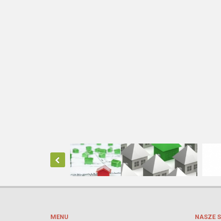
MENU
NASZE S