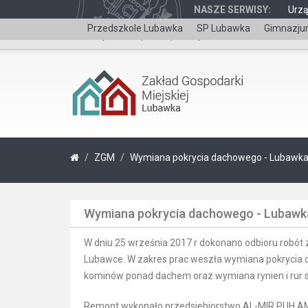
NASZE SERWISY:
Urz
Przedszkole Lubawka
SP Lubawka
Gimnazju
Wersja dla niepełnosprawnych
ZGM
Wymiana pokrycia dachowego - Lubawka
Wymiana pokrycia dachowego - Lubawk
W dniu 25 września 2017 r dokonano odbioru robó
Lubawce. W zakres prac weszła wymiana pokrycia
kominów ponad dachem oraz wymiana rynien i rur 
Remont wykonało przedsiebiorstwo AL-MIR PUH AM 