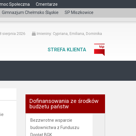
moc Społeczna
Cmentarze
Gimnazjum Chełmsko Śląskie
SP Miszkowice
čeština
 sierpnia 2026
Imieniny: Cypriana, Emiliana, Dominika
STREFA KLIENTA
Dofinansowania ze środków
budżetu państw
ie
Bezzwrotne wsparcie
budownictwa z Funduszu
Dopłat BGK