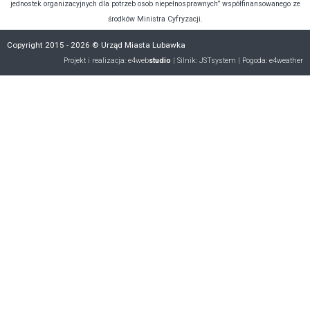
jednostek organizacyjnych dla potrzeb osob niepełnosprawnych” współfinansowanego ze
środków Ministra Cyfryzacji.
Copyright 2015 - 2026 © Urząd Miasta Lubawka
Projekt i realizacja:
e4web
studio
| Silnik:
JSTsystem
| Pogoda:
e4weather