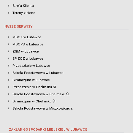
Strefa Klienta
Tereny zielone
NASZE SERWISY
MGOK w Lubawce
MGOPS w Lubawce
ZGM w Lubawce
SP ZOZ w Lubawce
Przedszkole w Lubawce
Szkoła Podstawowa w Lubawce
Gimnazjum w Lubawce
Przedszkole w Chełmsku Śl.
Szkoła Podstawowa w Chełmsku Śl.
Gimnazjum w Chełmsku Śl.
Szkoła Podstawowa w Miszkowicach.
ZAKŁAD GOSPODARKI MIEJSKIEJ W LUBAWCE