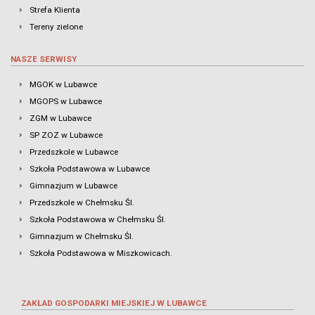
Strefa Klienta
Tereny zielone
NASZE SERWISY
MGOK w Lubawce
MGOPS w Lubawce
ZGM w Lubawce
SP ZOZ w Lubawce
Przedszkole w Lubawce
Szkoła Podstawowa w Lubawce
Gimnazjum w Lubawce
Przedszkole w Chełmsku Śl.
Szkoła Podstawowa w Chełmsku Śl.
Gimnazjum w Chełmsku Śl.
Szkoła Podstawowa w Miszkowicach.
ZAKŁAD GOSPODARKI MIEJSKIEJ W LUBAWCE